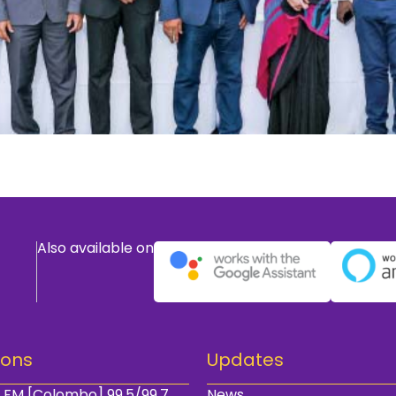
Also available on
ions
Updates
 FM [Colombo] 99.5/99.7
News