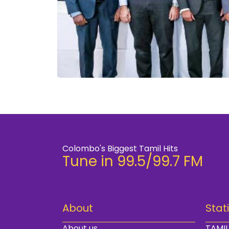
Colombo's Biggest Tamil Hits
Tune in 99.5/99.7 FM
About
Stat
About us
TAMIL