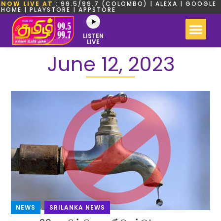
NOW LIVE AT
: 99.5/99.7 (COLOMBO) | ALEXA | GOOGLE
HOME | PLAYSTORE | APPSTORE
LISTEN
LIVE
June 12, 2023
NEWS
,
SRILANKA NEWS