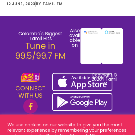
12 JUNE, 2023
BY
TAMIL FM
Also
Colombo's Biggest
avail
Tamil Hits
able
Tune in
on
99.5/99.7 FM
Copyright ©
2026 | Tamil
FM
CONNECT
WITH US
We use cookies on our website to give you the most
relevant experience by remembering your preferences