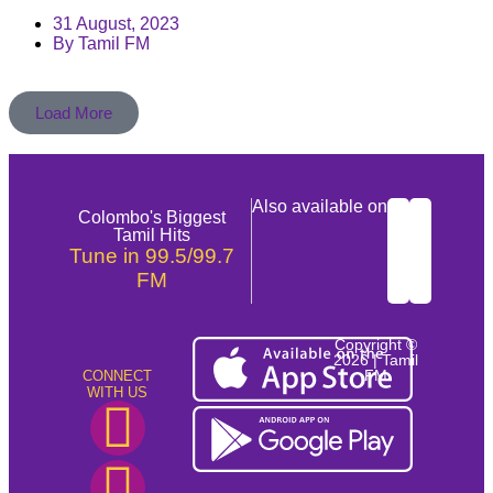
31 August, 2023
By
Tamil FM
Load More
Also available on
Colombo's Biggest
Tamil Hits
Tune in 99.5/99.7
FM
Copyright ©
2026 | Tamil
FM
CONNECT
WITH US