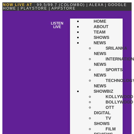
NOW LIVE AT
: 99.5/99.7 (COLOMBO) | ALEXA | GOOGLE
HOME | PLAYSTORE | APPSTORE
HOME
LISTEN
ABOUT
LIVE
TEAM
SHOWS
NEWS
SRILANKA
NEWS
INTERNATIO
NEWS
SPORTS
NEWS
TECHNOLOG
NEWS
SHOWBIZ
KOLLYWOOD
BOLLYWOOD
OTT
DIGITAL
TV
SHOWS
FILM