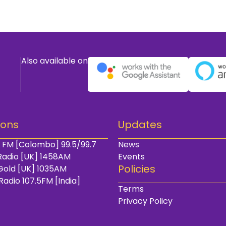
Also available on
ions
Updates
 FM [Colombo] 99.5/99.7
News
Radio [UK] 1458AM
Events
Policies
Gold [UK] 1035AM
Radio 107.5FM [India]
Terms
Privacy Policy