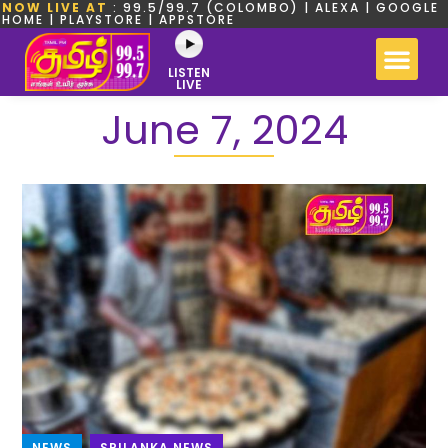
NOW LIVE AT
: 99.5/99.7 (COLOMBO) | ALEXA | GOOGLE
HOME | PLAYSTORE | APPSTORE
LISTEN
LIVE
June 7, 2024
NEWS
,
SRILANKA NEWS