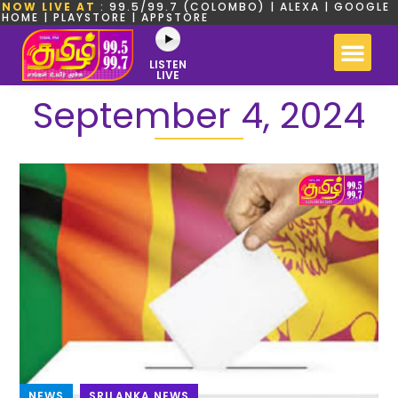
NOW LIVE AT
: 99.5/99.7 (COLOMBO) | ALEXA | GOOGLE
HOME | PLAYSTORE | APPSTORE
LISTEN
LIVE
September 4, 2024
NEWS
,
SRILANKA NEWS