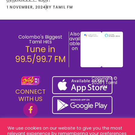
1 NOVEMBER, 2024
BY
TAMIL FM
Also
Colombo's Biggest
avail
Tamil Hits
able
Tune in
on
99.5/99.7 FM
Copyright ©
2026 | Tamil
FM
CONNECT
WITH US
We use cookies on our website to give you the most
relevant experience by remembering your preferences