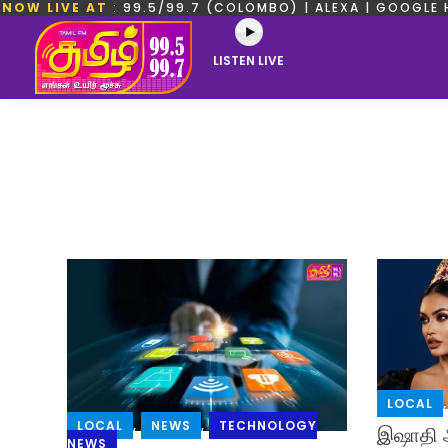
NOW LIVE AT
: 99.5/99.7 (COLOMBO) | ALEXA | GOOGLE 
LISTEN LIVE
LOCAL
LOCAL
,
NEWS
,
TECHNOLOGY
இஷாதி அ
NEWS