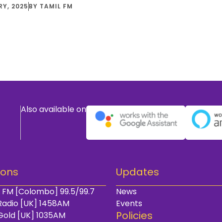
RY, 2025
BY
TAMIL FM
Also available on
ions
Updates
 FM [Colombo] 99.5/99.7
News
Radio [UK] 1458AM
Events
Policies
Gold [UK] 1035AM