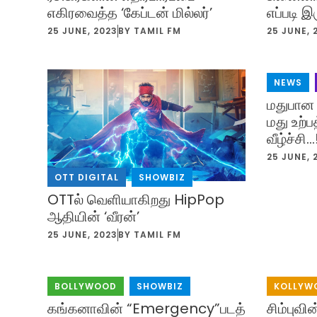
எப்படி இ
எகிரவைத்த ‘கேப்டன் மில்லர்’
25 JUNE, 
25 JUNE, 2023
BY
TAMIL FM
NEWS
,
மதுபான 
மது உற்ப
வீழ்ச்சி…
25 JUNE, 
OTT DIGITAL
,
SHOWBIZ
OTTல் வெளியாகிறது HipPop
ஆதியின் ‘வீரன்’
25 JUNE, 2023
BY
TAMIL FM
BOLLYWOOD
,
SHOWBIZ
KOLLYW
கங்கனாவின் “Emergency”படத்தின்
சிம்புவ