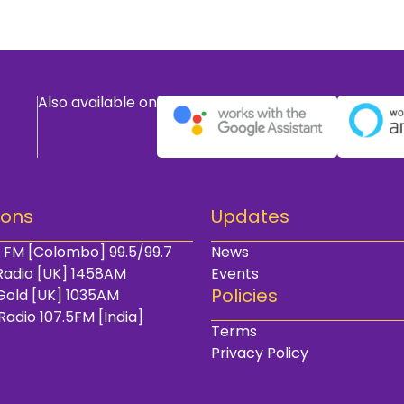
Also available on
ions
Updates
 FM [Colombo] 99.5/99.7
News
Radio [UK] 1458AM
Events
Policies
Gold [UK] 1035AM
Radio 107.5FM [India]
Terms
Privacy Policy