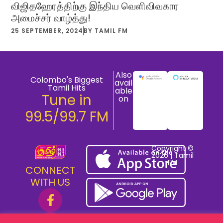
விஜிதஹேரத்திற்கு இந்திய வெளிவிவகார
அமைச்சர் வாழ்த்து!
25 SEPTEMBER, 2024
BY
TAMIL FM
Also
Colombo's Biggest
avail
Tamil Hits
able
Tune in
on
99.5/99.7 FM
Copyright ©
2026 | Tamil
FM
CONNECT
WITH US