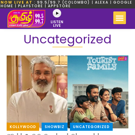
NOW LIVE AT
: 99.5/99.7 (COLOMBO) | ALEXA | GOOGLE
HOME | PLAYSTORE | APPSTORE
LISTEN
LIVE
Uncategorized
KOLLYWOOD
,
SHOWBIZ
,
UNCATEGORIZED