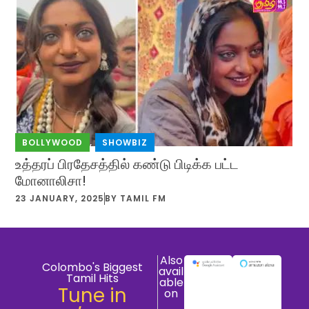
BOLLYWOOD
,
SHOWBIZ
உத்தரப் பிரதேசத்தில் கண்டு பிடிக்க பட்ட
மோனாலிசா!
23 JANUARY, 2025
BY
TAMIL FM
Also
Colombo's Biggest
avail
Tamil Hits
able
Tune in
on