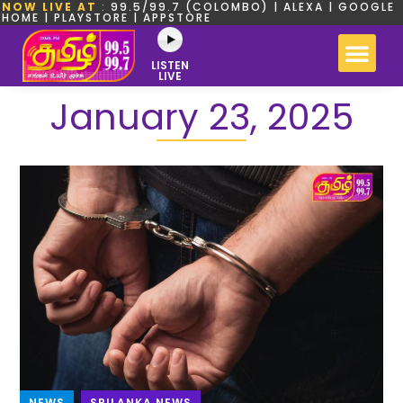
NOW LIVE AT
: 99.5/99.7 (COLOMBO) | ALEXA | GOOGLE
HOME | PLAYSTORE | APPSTORE
LISTEN
LIVE
January 23, 2025
NEWS
,
SRILANKA NEWS