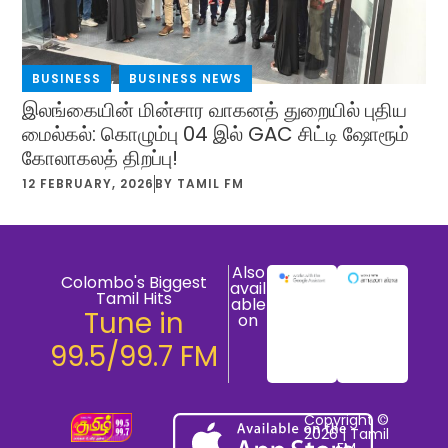
BUSINESS
,
BUSINESS NEWS
இலங்கையின் மின்சார வாகனத் துறையில் புதிய
மைல்கல்: கொழும்பு 04 இல் GAC சிட்டி ஷோரூம்
கோலாகலத் திறப்பு!
12 FEBRUARY, 2026
BY
TAMIL FM
Also
Colombo's Biggest
avail
Tamil Hits
able
Tune in
on
99.5/99.7 FM
Copyright ©
2026 | Tamil