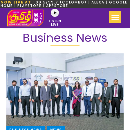
NOW LIVE AT
: 99.5/99.7 (COLOMBO) | ALEXA | GOOGLE
HOME | PLAYSTORE | APPSTORE
LISTEN
LIVE
Business News
BUSINESS NEWS
,
NEWS