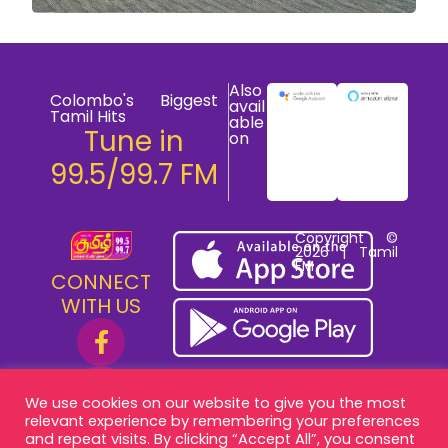
Also
Colombo's Biggest
avail
Tamil Hits
able
Tune in
on
99.5/99.7 FM
Copyright ©
2026 | Tamil
FM
CONNECT
WITH US
We use cookies on our website to give you the most
relevant experience by remembering your preferences
and repeat visits. By clicking “Accept All”, you consent