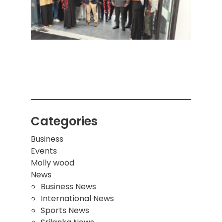
புதிய
மைல்க
கொழு
இல் 
சிட்டி
ஷோரூ
கோல
திறப்ப
Categories
Business
Events
Molly wood
News
Business News
International News
Sports News