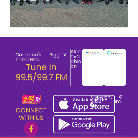
Also
Colombo's Biggest
avail
Tamil Hits
able
Tune in
on
99.5/99.7 FM
Copyright ©
2026 | Tamil
FM
CONNECT
WITH US