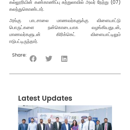
கல்லூரியின் கண்காணிப்பு சுற்றுலாவில் அவர் நேற்று (07)
கலந்துகொண்டார்.
அங்கு பாடசாலை மாணவர்களுக்கு விளையாட்டு
பொருட்களை நன்கொடையாக வழங்கியதுடன்,
மாணவர்களுடன் கிரிக்கெட் விளையாட்டிலும்
ஈடுபட்டிருந்தார்.
Share:
Latest Updates
“ஸ்ரீ
லங்க
சூப்பர
சீரிஸ்