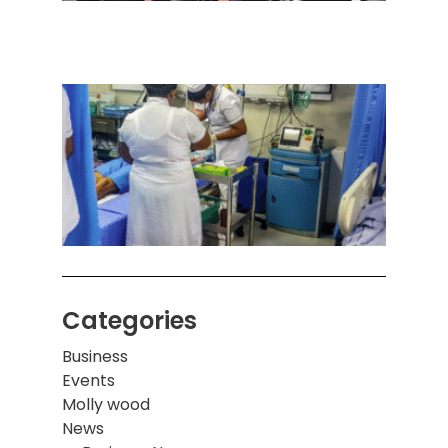
அனுப
ஒரு 
கொழும
பாடச
ஒன்றி
சுவர்
இடிந்
மாணவ
மூவர்
Categories
Business
Events
Molly wood
News