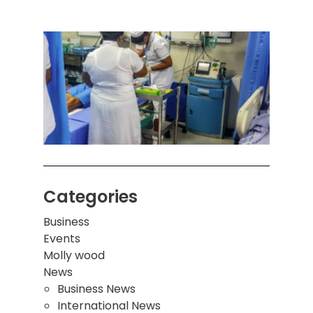
கொழும
பாடச
ஒன்றி
சுவர்
இடிந்
மாணவ
மூவர்
Categories
Business
Events
Molly wood
News
Business News
International News