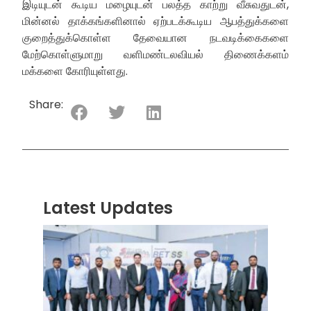
இடியுடன் கூடிய மழையுடன் பலத்த காற்று வீசுவதுடன்,
மின்னல் தாக்கங்களினால் ஏற்படக்கூடிய ஆபத்துக்களை
குறைத்துக்கொள்ள தேவையான நடவடிக்கைகளை
மேற்கொள்ளுமாறு வளிமண்டலவியல் திணைக்களம்
மக்களை கோரியுள்ளது.
Share:
Latest Updates
“ஸ்ரீ
லங்க
சூப்பர
சீரிஸ்
2026
மோட்ட