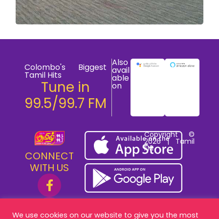
Also
Colombo's Biggest
avail
Tamil Hits
able
Tune in
on
99.5/99.7 FM
Copyright ©
2026 | Tamil
FM
CONNECT
WITH US
We use cookies on our website to give you the most