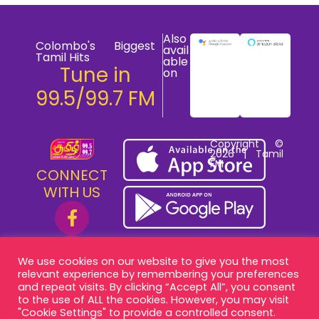
Also
Colombo's Biggest
avail
Tamil Hits
able
Tune in
on
99.5/99.7 FM
Copyright ©
2026 | Tamil
FM
CONNECT
WITH US
We use cookies on our website to give you the most
relevant experience by remembering your preferences
and repeat visits. By clicking “Accept All”, you consent
to the use of ALL the cookies. However, you may visit
"Cookie Settings" to provide a controlled consent.