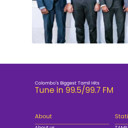
Colombo's Biggest Tamil Hits
Tune in 99.5/99.7 FM
About
Stat
About us
TAMIL