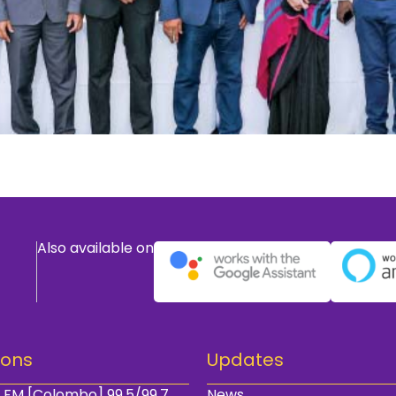
Also available on
ions
Updates
 FM [Colombo] 99.5/99.7
News