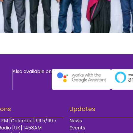
Also available on
ions
Updates
 FM [Colombo] 99.5/99.7
News
Radio [UK] 1458AM
Events