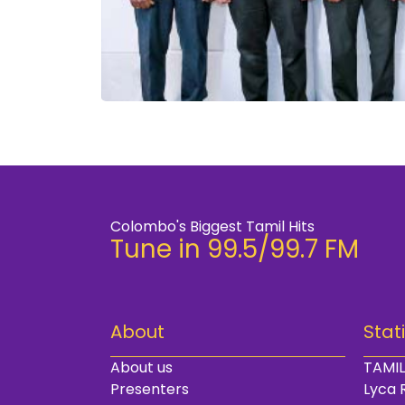
Colombo's Biggest Tamil Hits
Tune in 99.5/99.7 FM
About
Stat
About us
TAMIL
Presenters
Lyca 