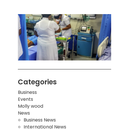
ஒரு 
கொழும
பாடச
ஒன்றி
சுவர்
இடிந்
மாணவ
மூவர்
Categories
Business
Events
Molly wood
News
Business News
International News