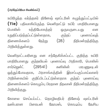
(அமிர்தப்பிரியா சிவலிங்கம்)
உயிரிழந்த வர்த்தகர் தினேஷ் ஷாப்டரின் கழுத்துப்பட்டியில்
(Tie)
பதிவாகியிருந்த வெளிநாட்டு உயிர் மாதிரியானது
பொலிஸ் உத்தியோகத்தர் ஒருவருடையது என
உறுதிப்படுத்தப்பட்டுள்ளதாக, குற்றப் புலனாய்வுத்
திணைக்களம் நேற்று (28) நீதிமன்றத்திற்கு
அறிவித்துள்ளது.
வெளிநாட்டவரினது என சந்தேகிக்கப்பட்ட குறித்த உயிரி
மாதிரியானது குற்றவியல் புலனாய்வு அதிகாரி, பொலிஸ்
சார்ஜென்ட் (29541) சுனிலின் மரபணுவுடன்
ஒத்துப்போவதாக, அரசாங்கத்தின் இரசப்பகுப்பாய்வாளர்
அறிக்கையில் குறிப்பிடப்பட்டுள்ளதாக குற்றப் புலனாய்வு
திணைக்களம் கொழும்பு பிரதான நீதவான் நீதிமன்றத்திற்கு
அறிவித்தது.
கோலை செய்யப்பட்ட தொழிலதிபர் தினேஷ் ஷாப்டரின்
நண்பரான பிரையன் தோமஸ், கொழும்பு தேசிய