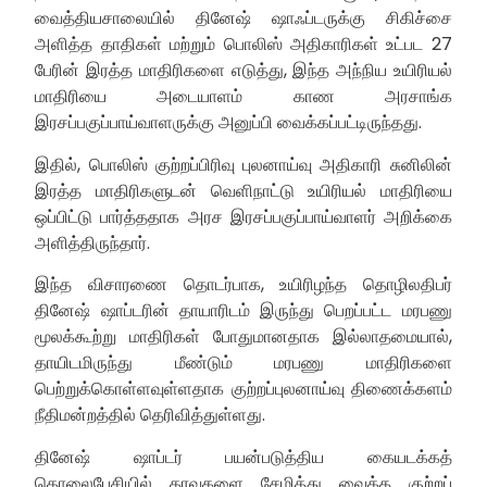
வைத்தியசாலையில் தினேஷ் ஷாஃப்டருக்கு சிகிச்சை
அளித்த தாதிகள் மற்றும் பொலிஸ் அதிகாரிகள் உட்பட 27
பேரின் இரத்த மாதிரிகளை எடுத்து, இந்த அந்நிய உயிரியல்
மாதிரியை அடையாளம் காண அரசாங்க
இரசப்பகுப்பாய்வாளருக்கு அனுப்பி வைக்கப்பட்டிருந்தது.
இதில், பொலிஸ் குற்றப்பிரிவு புலனாய்வு அதிகாரி சுனிலின்
இரத்த மாதிரிகளுடன் வெளிநாட்டு உயிரியல் மாதிரியை
ஒப்பிட்டு பார்த்ததாக அரச இரசப்பகுப்பாய்வாளர் அறிக்கை
அளித்திருந்தார்.
இந்த விசாரணை தொடர்பாக, உயிரிழந்த தொழிலதிபர்
தினேஷ் ஷாப்டரின் தாயாரிடம் இருந்து பெறப்பட்ட மரபணு
மூலக்கூற்று மாதிரிகள் போதுமானதாக இல்லாதமையால்,
தாயிடமிருந்து மீண்டும் மரபணு மாதிரிகளை
பெற்றுக்கொள்ளவுள்ளதாக குற்றப்புலனாய்வு திணைக்களம்
நீதிமன்றத்தில் தெரிவித்துள்ளது.
தினேஷ் ஷாப்டர் பயன்படுத்திய கையடக்கத்
தொலைபேசியில் தரவுகளை சேமித்து வைத்த குற்றப்