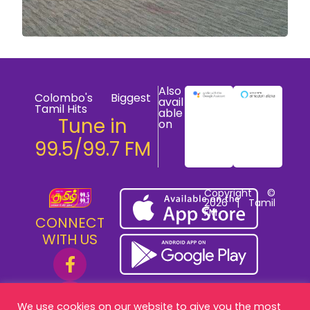
Also
Colombo's Biggest
avail
Tamil Hits
able
Tune in
on
99.5/99.7 FM
Copyright ©
2026 | Tamil
FM
CONNECT
WITH US
We use cookies on our website to give you the most