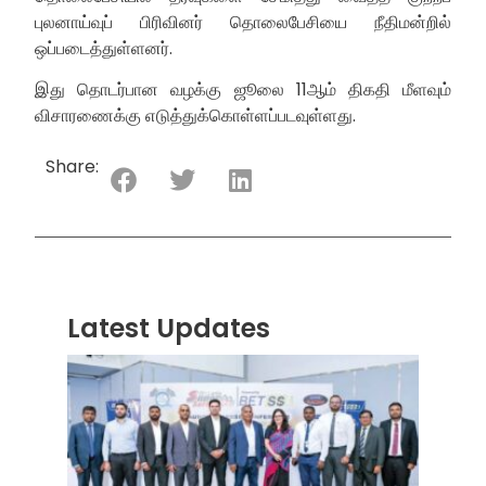
புலனாய்வுப் பிரிவினர் தொலைபேசியை நீதிமன்றில்
ஒப்படைத்துள்ளனர்.
இது தொடர்பான வழக்கு ஜூலை 11ஆம் திகதி மீளவும்
விசாரணைக்கு எடுத்துக்கொள்ளப்படவுள்ளது.
Share:
Latest Updates
“ஸ்ரீ
லங்க
சூப்பர
சீரிஸ்
2026
மோட்ட