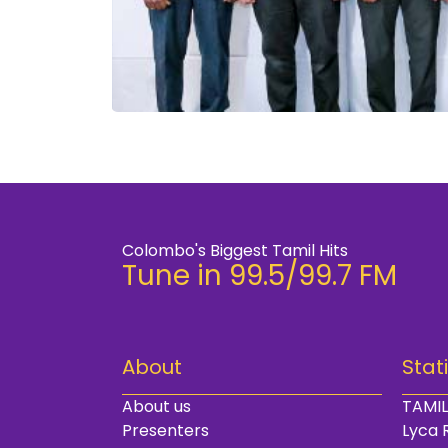
Colombo's Biggest Tamil Hits
Tune in 99.5/99.7 FM
About
Stat
About us
TAMIL
Presenters
Lyca 