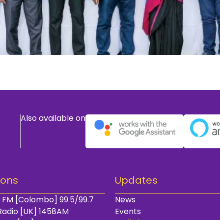
Also available on
ions
Updates
 FM [Colombo] 99.5/99.7
News
Radio [UK] 1458AM
Events