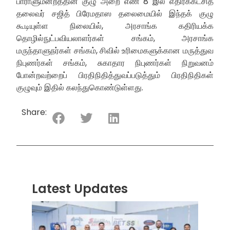
பாராளுமன்றத்தின் குழு அறை எண் 8 இல் எதிர்க்கட்சித்
தலைவர் சஜித் பிரேமதாஸ தலைமையில் இந்தக் குழு
கூடியுள்ள நிலையில், அரசாங்க கதிரியக்க
தொழில்நுட்பவியலாளர்கள் சங்கம், அரசாங்க
மருந்தாளுநர்கள் சங்கம், சிவில் உரிமைகளுக்கான மருத்துவ
நிபுணர்கள் சங்கம், சுகாதார நிபுணர்கள் நிறுவனம்
போன்றவற்றைப் பிரதிநிதித்துவப்படுத்தும் பிரதிநிதிகள்
குழுவும் இதில் கலந்துகொண்டுள்ளது.
Share:
Latest Updates
“ஸ்ரீ
லங்க
சூப்பர