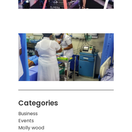
நவீன
செடா
அனுப
ஒரு 
கொழும
பாடச
ஒன்றி
சுவர்
இடிந்
மாணவ
மூவர்
Categories
Business
Events
Molly wood