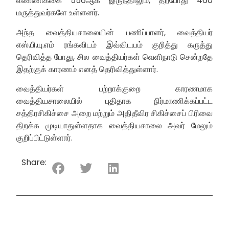
எண்ணிக்கை 556ஆக இருந்தாலும், தற்போது 460
மருத்துவர்களே உள்ளனர்.
அந்த வைத்தியசாலையின் பணிப்பாளர், வைத்தியர்
எஸ்.பி.யு.எம் ரங்கவிடம் இவ்விடயம் குறித்து கருத்து
தெரிவித்த போது, சில வைத்தியர்கள் வெளிநாடு சென்றதே
இதற்குக் காரணம் எனத் தெரிவித்துள்ளார்.
வைத்தியர்கள் பற்றாக்குறை காரணமாக
வைத்தியசாலையில் புதிதாக நிர்மாணிக்கப்பட்ட
சத்திரசிகிச்சை அறை மற்றும் அதிதீவிர சிகிச்சைப் பிரிவை
திறக்க முடியாதுள்ளதாக வைத்தியசாலை அவர் மேலும்
குறிப்பிட்டுள்ளார்.
Share: