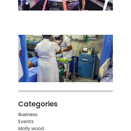
நவீன
செடா
அனுப
ஒரு 
கொழும
பாடச
ஒன்றி
சுவர்
இடிந்
மாணவ
மூவர்
Categories
Business
Events
Molly wood