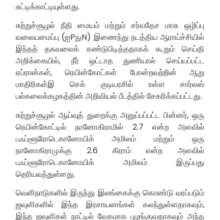
சுட்டிக்காட்டியுள்ளது.
சுற்றுச்சூழல் நீதி மையம் மற்றும் சர்வதேச மாசு ஒழிப்பு
வலையமைப்பு (ஐPநுN) இணைந்து நடத்திய ஆராய்ச்சியில்
இந்தத் தகவலைக் கண்டுபிடித்ததாகக் கூறும் செய்தி
அறிக்கையில், நீர் ஒட்டாத துணியால் செய்யப்பட்ட
ஏப்ரான்கள், ரெயின்கோட்கள் போன்றவற்றின் ஆறு
மாதிரிகள்இ செக் குடியரசில் உள்ள சார்லஸ்
பல்கலைக்கழகத்தின் அறிவியல் பீடத்தில் சேகரிக்கப்பட்டது.
சுற்றுச்சூழல் ஆய்வுத் துறைக்கு அனுப்பப்பட்ட பின்னர், ஒரு
ரெயின்கோட்டில் நானோகிராமில் 2.7 என்ற அளவில்
பஃப்ளூரோடெகானோயிக் அமிலம் மற்றும் ஒரு
நானோகிராமுக்கு 2.6 கிராம் என்ற அளவில்
பஃப்ளூரோடெகானோயிக் அமிலம் இருப்பது
தெரியவந்துள்ளது.
வெளிநாடுகளில் இருந்து இலங்கைக்கு கொண்டு வரப்படும்
ஜவுளிகளில் இந்த இரசாயனங்கள் கலந்துள்ளதாகவும்,
இந்த ஜவுளிகள் நாட்டில் வேகமாக புழங்குவதாகவும் அந்த