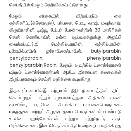
செய்தியில் மேலும் தெரிவிக்கப்பட்டுள்ளது.
மேலும், சந்தையில் விற்கப்படும் கை
சுத்திகரிப்பு(க்லொவுஸ்), பற்பசை, பொடி வாஷ், மவுத்வாஷ்,
கிருமிநாசினி டிஷ்யூ பேப்பர் போன்றவற்றின் 30 மாதிரிகள்
தென் கொரியாவில் உள்ள ஆய்வகத்துக்கு அனுப்பி
வைக்கப்பட்டுஇ மெத்தில்பாரபின், எத்தில்பரபின்,
புரோபில்பரபின், ஐசோபிரைல்பரபின், butylparabin,
pentylparabin, phenylparabin,
benzylparabin.Rabin, மேலும் அவற்றில் ட்ரைக்ளோசன்
மற்றும் ட்ரைக்ளோகார்பன் ஆகிய இரசாயன கலவைகள்
இருப்பதாகவும் செய்தி அறிக்கை கூறுகிறது.
இதனடிப்படையில்இ சுற்றாடல் நீதி நிலையத்தின் திட்ட
கொள்முதல் மற்றும் முகாமைத்துவ அதிகாரி சலனி
ரூபசிங்க, பராபென் அடங்கிய பாவனைபொருட்கள்,
மருந்துகள் மற்றும் அழகுசாதனப் பொருட்களின் பயன்பாடு
உடலின் ஹார்மோன்கள் மற்றும் புற்றுநோய், கருப்
பிரச்சினைகள், இனப்பெருக்கம் ஆகியவற்றைப் பாதிக்கிறது