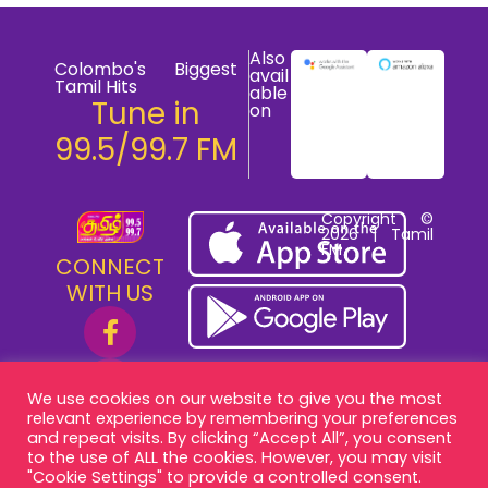
Also
Colombo's Biggest
avail
Tamil Hits
able
Tune in
on
99.5/99.7 FM
Copyright ©
2026 | Tamil
FM
CONNECT
WITH US
We use cookies on our website to give you the most
relevant experience by remembering your preferences
and repeat visits. By clicking “Accept All”, you consent
to the use of ALL the cookies. However, you may visit
"Cookie Settings" to provide a controlled consent.