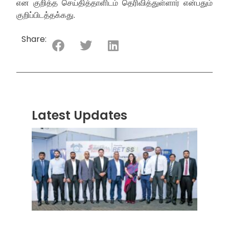
என குறித்த செய்தித்தாளிடம் தெரிவித்துள்ளார் என்பதும்
குறிப்பிடத்தக்கது.
Share:
Latest Updates
“ஸ்ரீ
லங்க
சூப்பர
சீரிஸ்
2026
மோட்ட
வாக
பந்தய
தொடர