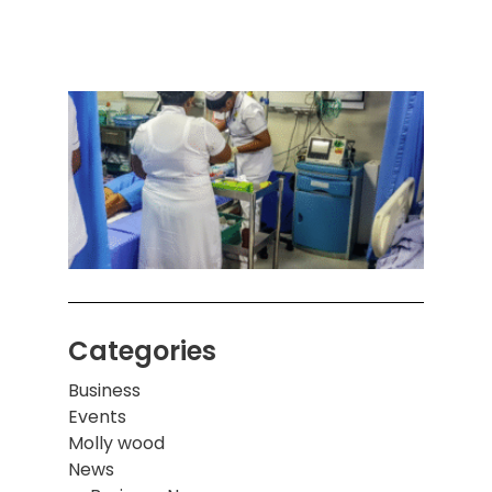
அனுப
ஒரு 
கொழும
பாடச
ஒன்றி
சுவர்
இடிந்
மாணவ
மூவர்
Categories
Business
Events
Molly wood
News