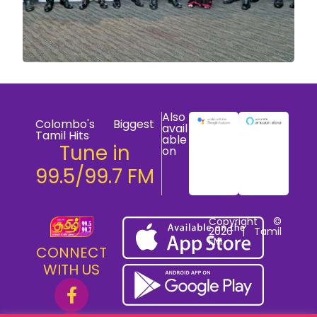
Also
Colombo's Biggest
avail
Tamil Hits
able
Tune in
on
99.5/99.7 FM
Copyright ©
2026 | Tamil
FM
CONNECT
WITH US