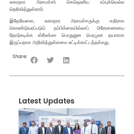
சுகாதார அமைச்சர் கெஹெலிய ரம்புக்வெல்ல
தெரிவித்துள்ளார்.
இதேவேளை, சுகாதார அமைச்சருக்கு எதிராக
கொண்டுவரப்படும் நம்பிக்கையில்லாப் பிரேரணையை
தோற்கடிக்க ஸ்ரீலங்கா பொதுஜன பெரமுன தயாராக
இருப்பதாக அறிவித்துள்ளமை சுட்டிக்காட்டத்தக்கது.
Share:
Latest Updates
“ஸ்ரீ
லங்க
சூப்பர
சீரிஸ்