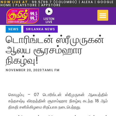
NOW LIVE AT
: 99.5/99.7 (COLOMBO) | ALEXA | GOOGLE
HOME | PLAYSTORE | APPSTORE
LISTEN
LIVE
NEWS
,
SRILANKA NEWS
டொரிங்டன் ஸ்ரீமுருகன்
ஆலய சூரசம்ஹார
நிகழ்வு!
NOVEMBER 20, 2023
TAMIL FM
கொழும்பு – 07 டொரிங்டன் ஸ்ரீமுருகன் ஆலயத்தில்
கந்தசஷ்டி விரதத்தின் சூரசம்ஹார நிகழ்வு கடந்த 18 ஆம்
திகதி சனிக்கிழமை சிறப்பாக நடைபெற்றது.