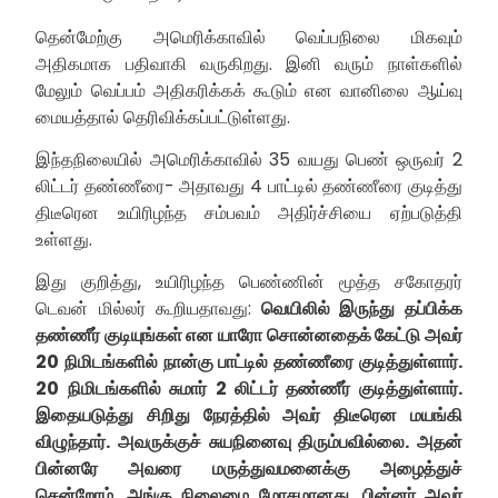
தென்மேற்கு அமெரிக்காவில் வெப்பநிலை மிகவும்
அதிகமாக பதிவாகி வருகிறது. இனி வரும் நாள்களில்
மேலும் வெப்பம் அதிகரிக்கக் கூடும் என வானிலை ஆய்வு
மையத்தால் தெரிவிக்கப்பட்டுள்ளது.
இந்தநிலையில் அமெரிக்காவில் 35 வயது பெண் ஒருவர் 2
லிட்டர் தண்ணீரை- அதாவது 4 பாட்டில் தண்ணீரை குடித்து
திடீரென உயிரிழந்த சம்பவம் அதிர்ச்சியை ஏற்படுத்தி
உள்ளது.
இது குறித்து, உயிரிழந்த பெண்ணின் மூத்த சகோதரர்
டெவன் மில்லர் கூறியதாவது:
வெயிலில் இருந்து தப்பிக்க
தண்ணீர் குடியுங்கள் என யாரோ சொன்னதைக் கேட்டு அவர்
20 நிமிடங்களில் நான்கு பாட்டில் தண்ணீரை குடித்துள்ளார்.
20 நிமிடங்களில் சுமார் 2 லிட்டர் தண்ணீர் குடித்துள்ளார்.
இதையடுத்து சிறிது நேரத்தில் அவர் திடீரென மயங்கி
விழுந்தார். அவருக்குச் சுயநினைவு திரும்பவில்லை. அதன்
பின்னரே அவரை மருத்துவமனைக்கு அழைத்துச்
சென்றோம். அங்கு நிலைமை மோசமானது. பின்னர் அவர்