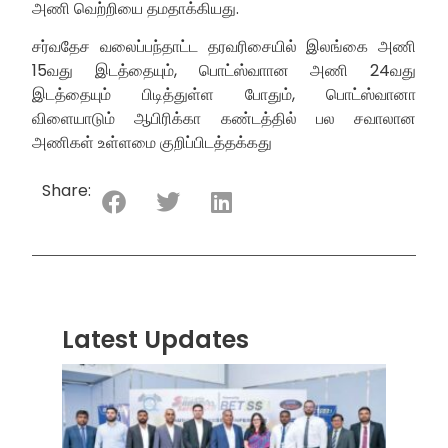
அணி வெற்றியை தமதாக்கியது.
சர்வதேச வலைப்பந்தாட்ட தரவரிசையில் இலங்கை அணி
15வது இடத்தையும், பொட்ஸ்வாான அணி 24வது
இடத்தையும் பிடித்துள்ள போதும், பொட்ஸ்வானா
விளையாடும் ஆபிரிக்கா கண்டத்தில் பல சவாலான
அணிகள் உள்ளமை குறிப்பிடத்தக்கது
Share:
Latest Updates
“ஸ்ரீ
லங்க
சூப்பர
சீரிஸ்