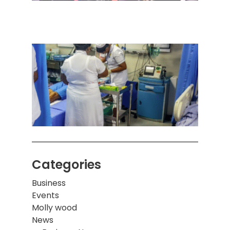
அனுப
ஒரு 
கொழும
பாடச
ஒன்றி
சுவர்
இடிந்
மாணவ
மூவர்
Categories
Business
Events
Molly wood
News