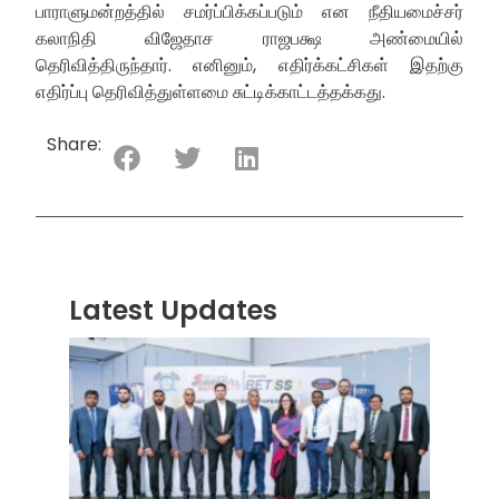
பாராளுமன்றத்தில் சமர்ப்பிக்கப்படும் என நீதியமைச்சர்
கலாநிதி விஜேதாச ராஜபக்ஷ அண்மையில்
தெரிவித்திருந்தார். எனினும், எதிர்க்கட்சிகள் இதற்கு
எதிர்ப்பு தெரிவித்துள்ளமை சுட்டிக்காட்டத்தக்கது.
Share:
Latest Updates
“ஸ்ரீ
லங்க
சூப்பர
சீரிஸ்
2026
மோட்ட
வாக