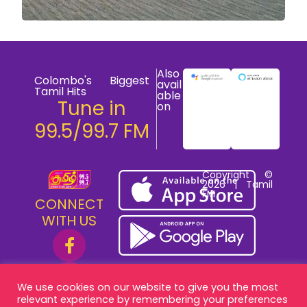
Also
Colombo's Biggest
avail
Tamil Hits
able
Tune in
on
99.5/99.7 FM
Copyright ©
2026 | Tamil
FM
CONNECT
WITH US
We use cookies on our website to give you the most
relevant experience by remembering your preferences