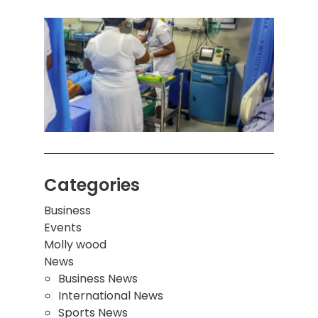
கொழும
பாடச
ஒன்றி
சுவர்
இடிந்
மாணவ
மூவர்
Categories
Business
Events
Molly wood
News
Business News
International News
Sports News