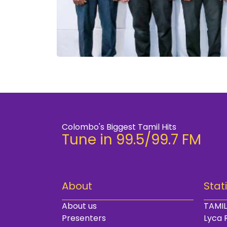
Colombo's Biggest Tamil Hits
Tune in 99.5/99.7 FM
About
Stat
About us
TAMIL
Presenters
Lyca 