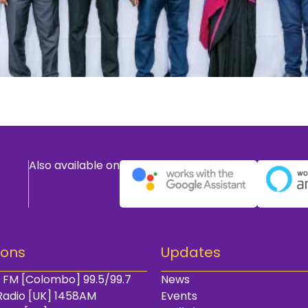
Also available on
ions
Updates
 FM [Colombo] 99.5/99.7
News
Radio [UK] 1458AM
Events