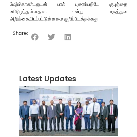
மேற்கொண்டதுடன் பால் புரையேறியே குழந்தை
உயிரிழந்துள்ளதாக என்று மருத்துவ
அறிக்கையிடப்பட்டுள்ளமை குறிப்பிடத்தக்கது.
Share:
Latest Updates
“ஸ்ரீ
லங்க
சூப்பர
சீரிஸ்
2026
மோட்ட
வாக
பந்தய