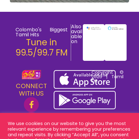
Also
Colombo's Biggest
avail
Tamil Hits
able
Tune in
on
99.5/99.7 FM
Copyright ©
2026 | Tamil
FM
CONNECT
WITH US
We use cookies on our website to give you the most
relevant experience by remembering your preferences
and repeat visits. By clicking “Accept All”, you consent