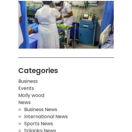
கொழும
பாடச
ஒன்றி
சுவர்
இடிந்
மாணவ
மூவர்
Categories
Business
Events
Molly wood
News
Business News
International News
Sports News
Srilanka News