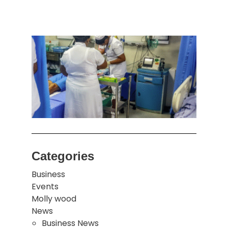
அனுப
ஒரு 
கொழும
பாடச
ஒன்றி
சுவர்
இடிந்
மாணவ
மூவர்
Categories
Business
Events
Molly wood
News
Business News