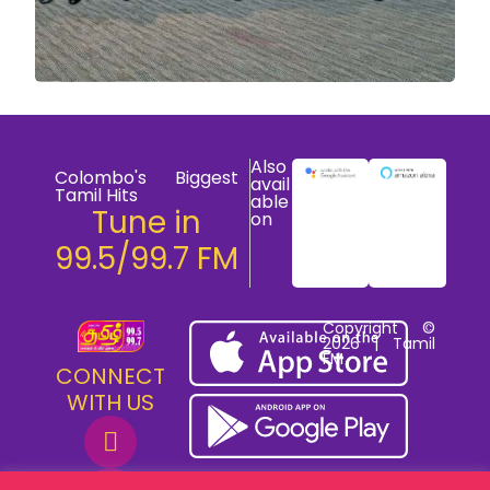
Also
Colombo's Biggest
avail
Tamil Hits
able
Tune in
on
99.5/99.7 FM
Copyright ©
2026 | Tamil
FM
CONNECT
WITH US