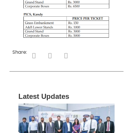
Share:
Latest Updates
“ஸ்ரீ
லங்க
சூப்பர
சீரிஸ்
2026