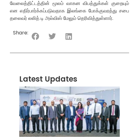
வேலைத்திட்டத்தின் மூலம் வாகன விபத்துக்கள் குறையும்
என எதிர்பார்க்கப்படுவதாக இலங்கை போக்குவரத்து சபை
தலைவர் லலித் டி அல்விஸ் மேலும் தெரிவித்துள்ளார்.
Share:
Latest Updates
“ஸ்ரீ
லங்க
சூப்பர
சீரிஸ்
2026
மோட்ட
வாக
பந்தய