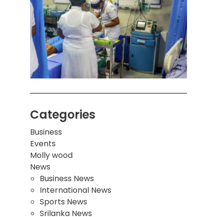
கொழும
பாடச
ஒன்றி
சுவர்
இடிந்
மாணவ
மூவர்
Categories
Business
Events
Molly wood
News
Business News
International News
Sports News
Srilanka News