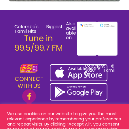
Also
Colombo's Biggest
avail
Tamil Hits
able
Tune in
on
99.5/99.7 FM
Copyright ©
2026 | Tamil
FM
CONNECT
WITH US
We use cookies on our website to give you the most
relevant experience by remembering your preferences
and repeat visits. By clicking “Accept All”, you consent