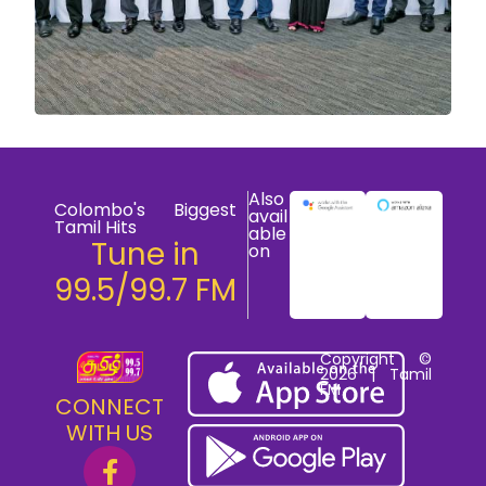
Also
Colombo's Biggest
avail
Tamil Hits
able
Tune in
on
99.5/99.7 FM
Copyright ©
2026 | Tamil
FM
CONNECT
WITH US