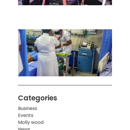
செடா
அனுப
ஒரு 
கொழும
பாடச
ஒன்றி
சுவர்
இடிந்
மாணவ
மூவர்
Categories
Business
Events
Molly wood
News