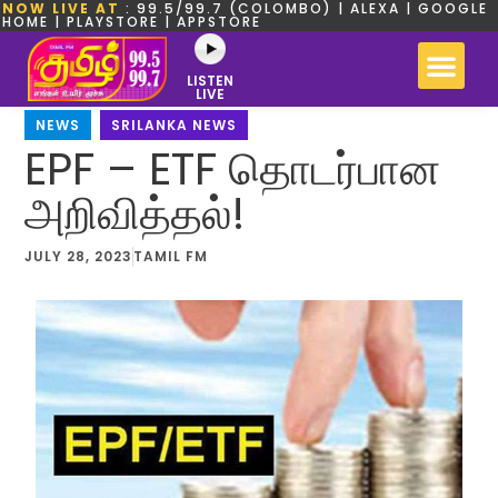
NOW LIVE AT
: 99.5/99.7 (COLOMBO) | ALEXA | GOOGLE
HOME | PLAYSTORE | APPSTORE
LISTEN
LIVE
NEWS
,
SRILANKA NEWS
EPF – ETF தொடர்பான
அறிவித்தல்!
JULY 28, 2023
TAMIL FM