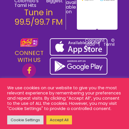
Colombo's Biggest
avail
Tamil Hits
able
Tune in
on
99.5/99.7 FM
Copyright ©
2026 | Tamil
FM
CONNECT
WITH US
We use cookies on our website to give you the most
relevant experience by remembering your preferences
and repeat visits. By clicking “Accept All”, you consent
to the use of ALL the cookies. However, you may visit
"Cookie Settings" to provide a controlled consent.
Cookie Settings
Accept All