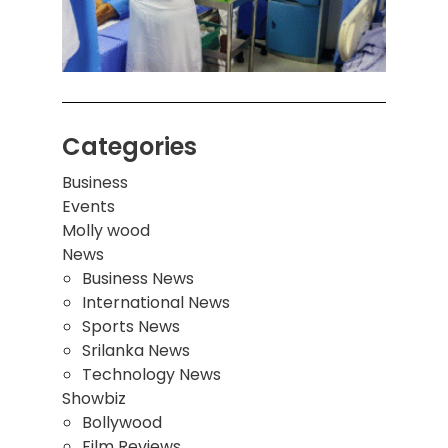
இடிந்
மாணவ
மூவர்
Categories
Business
Events
Molly wood
News
Business News
International News
Sports News
Srilanka News
Technology News
Showbiz
Bollywood
Film Reviews