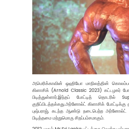
அமெரிக்காவின் ஒஹியோ மாநிலத்தின் கொலம்ப
கிளாசிக் (Arnold Classic 2023) கட்டழகர் போட
பிடித்துள்ளார்.இந்தப் போட்டித் தொடரில் 
குறிப்பிடத்தக்கது.அர்னோல்ட் கிளாசிக் போட்டி
புஷ்பராஜ், கடந்த ஆண்டு நடைபெற்ற அர்னோல்ட் க
பிடித்தமை மற்றுமொரு சிறப்பம்சமாகும்.
2012 முதல் Mr,Sri Lanka பட்டத்தை வென்ற புஷ்பர