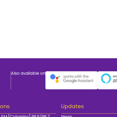
Also available on
ions
Updates
 FM [Colombo] 99.5/99.7
News