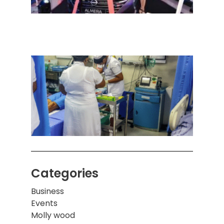
நவீன
செடா
அனுப
ஒரு 
கொழும
பாடச
ஒன்றி
சுவர்
இடிந்
மாணவ
மூவர்
Categories
Business
Events
Molly wood