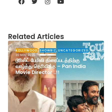
Related Articles
KOLLYWOOD
,
SHOWBIZ
,
UNCATEGORIZED
20 May, 2025
டூரிஸ்ட் பேமிலி திரைப்படத்திற்கு
வாழ்த்து தெரிவித்த – Pan India
Movie Director ..!!