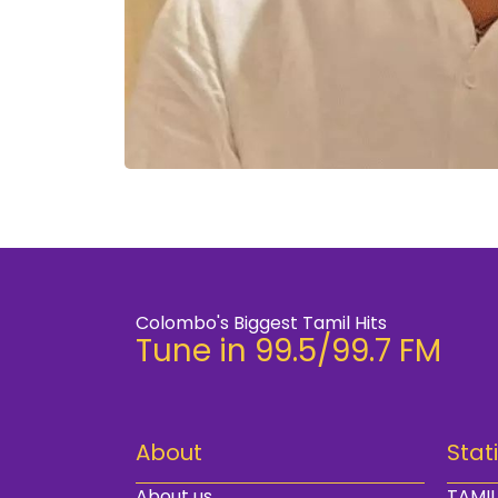
Colombo's Biggest Tamil Hits
Tune in 99.5/99.7 FM
About
Stat
About us
TAMIL