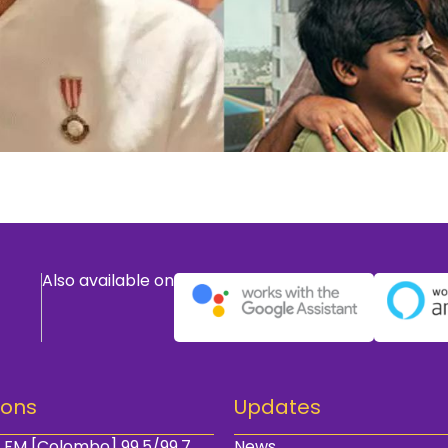
Also available on
ions
Updates
 FM [Colombo] 99.5/99.7
News