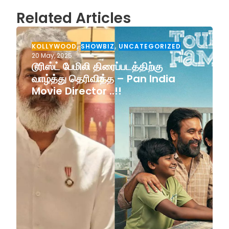
Related Articles
KOLLYWOOD
,
SHOWBIZ
,
UNCATEGORIZED
20 May, 2025
டூரிஸ்ட் பேமிலி திரைப்படத்திற்கு
வாழ்த்து தெரிவித்த – Pan India
Movie Director ..!!