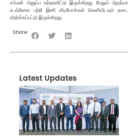
சம்மன் அனுப்ப உத்தரவிட்டு இருக்கிறது. மேலும் ஆரத்யா
உடல்நிலை பற்றி இனி வீடியோக்கள் வெளியிடவும் தடை
விதிக்கப்பட்டு இருக்கிறது.
Share:
Latest Updates
“ஸ்ரீ
லங்க
சூப்பர
சீரிஸ்
2026
மோட்ட
வாக
பந்தய