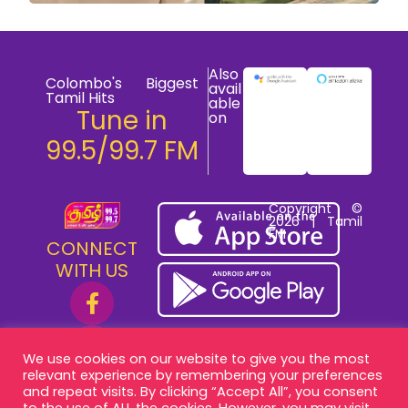
Also
Colombo's Biggest
avail
Tamil Hits
able
Tune in
on
99.5/99.7 FM
Copyright ©
2026 | Tamil
FM
CONNECT
WITH US
We use cookies on our website to give you the most
relevant experience by remembering your preferences
and repeat visits. By clicking “Accept All”, you consent