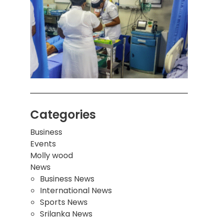
கொழும
பாடச
ஒன்றி
சுவர்
இடிந்
மாணவ
மூவர்
Categories
Business
Events
Molly wood
News
Business News
International News
Sports News
Srilanka News