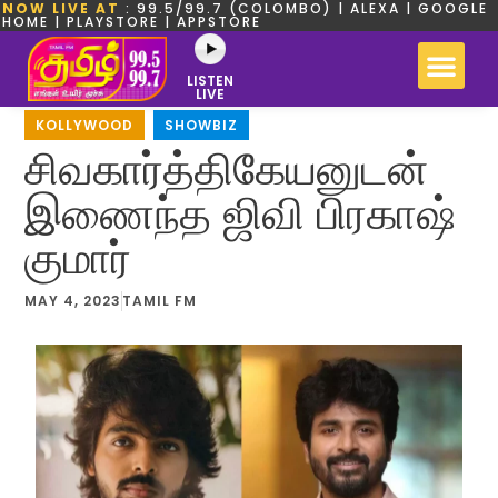
NOW LIVE AT
: 99.5/99.7 (COLOMBO) | ALEXA | GOOGLE
HOME | PLAYSTORE | APPSTORE
LISTEN
LIVE
KOLLYWOOD
,
SHOWBIZ
சிவகார்த்திகேயனுடன்
இணைந்த ஜிவி பிரகாஷ்
குமார்
MAY 4, 2023
TAMIL FM