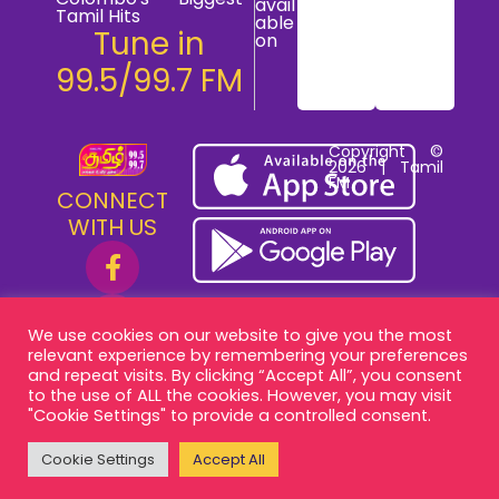
avail
Tamil Hits
able
Tune in
on
99.5/99.7 FM
Copyright ©
2026 | Tamil
FM
CONNECT
WITH US
We use cookies on our website to give you the most
relevant experience by remembering your preferences
and repeat visits. By clicking “Accept All”, you consent
to the use of ALL the cookies. However, you may visit
"Cookie Settings" to provide a controlled consent.
Cookie Settings
Accept All