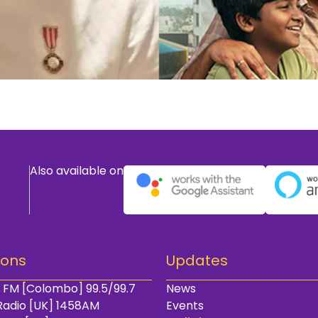
Also available on
ions
Updates
 FM [Colombo] 99.5/99.7
News
Radio [UK] 1458AM
Events