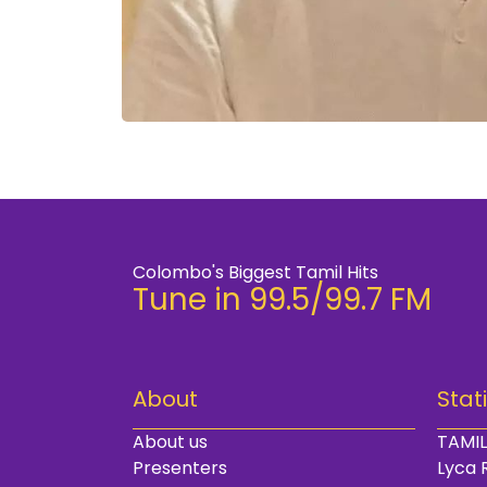
Colombo's Biggest Tamil Hits
Tune in 99.5/99.7 FM
About
Stat
About us
TAMIL
Presenters
Lyca 