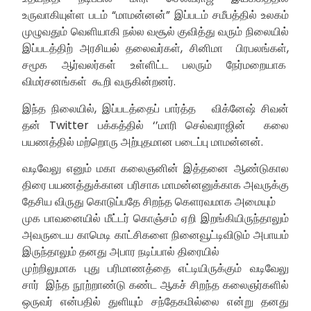
உருவாகியுள்ள படம் “மாமன்னன்” இப்படம் சமீபத்தில் உலகம்
முழுவதும் வெளியாகி நல்ல வசூல் குவித்து வரும் நிலையில்
இப்படத்திற் அரசியல் தலைவர்கள், சினிமா பிரபலங்கள்,
சமூக ஆர்வலர்கள் உள்ளிட்ட பலரும் நேர்மறையாக
விமர்சனங்கள் கூறி வருகின்றனர்.
இந்த நிலையில், இப்படத்தைப் பார்த்த விக்னேஷ் சிவன்
தன் Twitter பக்கத்தில் ‘’மாரி செல்வராஜின் கலை
பயணத்தில் மற்றொரு அற்புதமான படைப்பு மாமன்னன்.
வடிவேலு எனும் மகா கலைஞனின் இத்தனை ஆண்டுகால
திரை பயணத்துக்கான பரிசாக மாமன்னனுக்காக அவருக்கு
தேசிய விருது கொடுப்பதே சிறந்த கெளரவமாக அமையும்
முக பாவனையில் மீட்டர் கொஞ்சம் ஏறி இறங்கியிருந்தாலும்
அவருடைய காமெடி காட்சிகளை நினைவூட்டிவிடும் அபாயம்
இருந்தாலும் தனது அபார நடிப்பால் திரையில்
முற்றிலுமாக புது பரிமாணத்தை எட்டியிருக்கும் வடிவேலு
சார் இந்த நூற்றாண்டு கண்ட ஆகச் சிறந்த கலைஞர்களில்
ஒருவர் என்பதில் துளியும் சந்தேகமில்லை என்று தனது