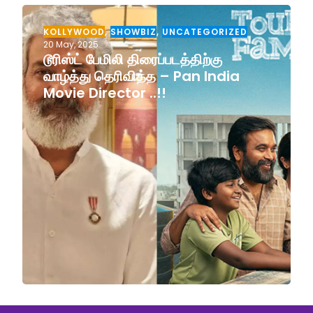
KOLLYWOOD
,
SHOWBIZ
,
UNCATEGORIZED
20 May, 2025
டூரிஸ்ட் பேமிலி திரைப்படத்திற்கு
வாழ்த்து தெரிவித்த – Pan India
Movie Director ..!!