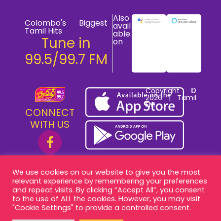
Also
Colombo's Biggest
avail
Tamil Hits
able
Tune in
on
99.5/99.7 FM
Copyright ©
2026 | Tamil
FM
CONNECT
WITH US
We use cookies on our website to give you the most
relevant experience by remembering your preferences
and repeat visits. By clicking “Accept All”, you consent
to the use of ALL the cookies. However, you may visit
"Cookie Settings" to provide a controlled consent.