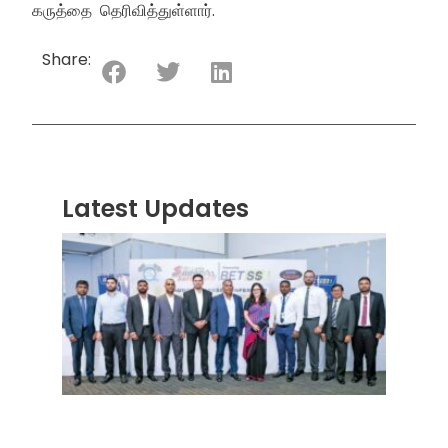
கருத்தை தெரிவித்துள்ளார்.
Share:
Latest Updates
“ஸ்ரீ
லங்க
சூப்பர
சீரிஸ்
2026
மோட்ட
வாக
பந்தய
தொடர