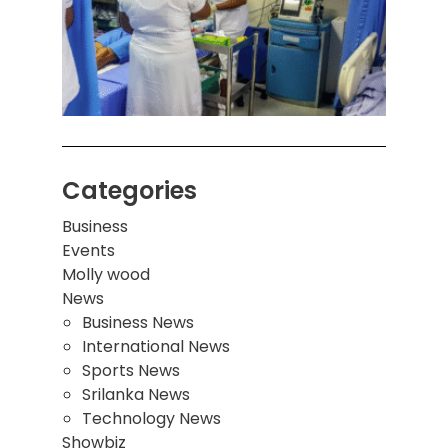
ஒன்றி
சுவர்
இடிந்
மாணவ
மூவர்
Categories
Business
Events
Molly wood
News
Business News
International News
Sports News
Srilanka News
Technology News
Showbiz