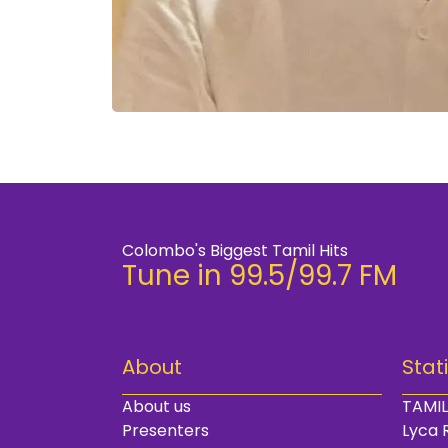
Colombo's Biggest Tamil Hits
Tune in 99.5/99.7 FM
About
Stat
About us
TAMIL
Presenters
Lyca 