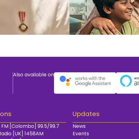
Also available on
ions
Updates
 FM [Colombo] 99.5/99.7
News
Radio [UK] 1458AM
Events