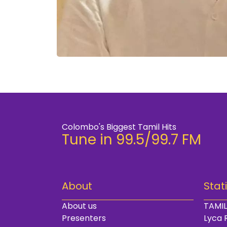
Colombo's Biggest Tamil Hits
Tune in 99.5/99.7 FM
About
Stat
About us
TAMIL
Presenters
Lyca 