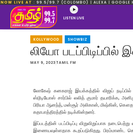
NOW LIVE AT
: 99.5/99.7 (COLOMBO) | ALEXA | GOOGLE 
LISTEN LIVE
KOLLYWOOD
,
SHOWBIZ
லியோ படப்பிடிப்பில் இ
MAY 9, 2023
TAMIL FM
லோகேஷ் கனகராஜ் இயக்கத்தில் விஜய் நடிப்பில்
ஸ்டூடியோஸ் சார்பில் லலித் குமார் தயாரிக்க, அன
பிரியா ஆனந்த், மன்சூர் அலிகான், மிஷ்கின், கௌத
கதாபாத்திரத்தில் நடிக்கின்றனர்.
இப்படத்தின் படப்பிடிப்பு விறுவிறுப்பாக நடைபெற்று
இணையவுள்ளதாக கூறப்படுகிறது. பிரம்மாண்ட செட் 