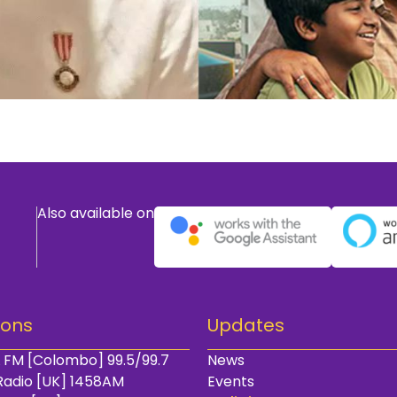
Also available on
ions
Updates
 FM [Colombo] 99.5/99.7
News
Radio [UK] 1458AM
Events