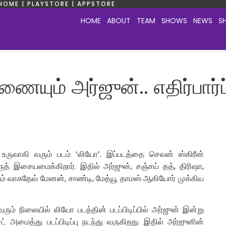
HOME | PLAYSTORE | APPSTORE
HOME
ABOUT
TEAM
SHOWS
NEWS
S
ணையும் அர்ஜுன்.. எதிர்பார்ப
 உருவாகி வரும் படம் ‘லியோ’. இப்படத்தை செவன் ஸ்கிரீன்
ிருத் இசையமைக்கிறார். இதில் அர்ஜுன், சஞ்சய் தத், திரிஷா,
ம் வாசுதேவ் மேனன், சாண்டி, மேத்யூ தாமஸ் ஆகியோர் முக்கிய
 வரும் நிலையில் லியோ படத்தின் படப்பிடிப்பில் அர்ஜுன் இன்று
அமைத்து படப்பிடிப்பு நடந்து வருகிறது. இதில் அர்ஜுனின்