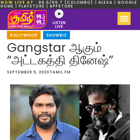
NOW LIVE AT
: 99.5/99.7 (COLOMBO) | ALEXA | GOOGLE
HOME | PLAYSTORE | APPSTORE
LISTEN
LIVE
KOLLYWOOD
,
SHOWBIZ
Gangstar ஆகும்
“அட்டகத்தி தினேஷ்”
SEPTEMBER 5, 2023
TAMIL FM