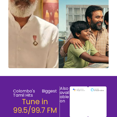
Also
Colombo's Biggest
avail
Tamil Hits
able
Tune in
on
99.5/99.7 FM