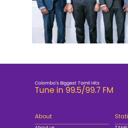
Colombo's Biggest Tamil Hits
Tune in 99.5/99.7 FM
About
Stat
About us
TAMIL