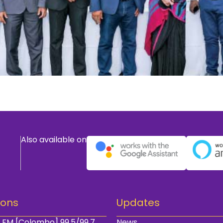
Also available on
ions
Updates
 FM [Colombo] 99.5/99.7
News