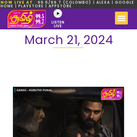
NOW LIVE AT
: 99.5/99.7 (COLOMBO) | ALEXA | GOOGLE
HOME | PLAYSTORE | APPSTORE
LISTEN
LIVE
March 21, 2024