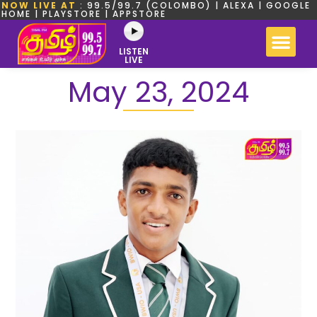
NOW LIVE AT
: 99.5/99.7 (COLOMBO) | ALEXA | GOOGLE
HOME | PLAYSTORE | APPSTORE
LISTEN
LIVE
May 23, 2024