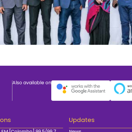
Also available on
ions
Updates
 FM [Colombo] 99.5/99.7
News