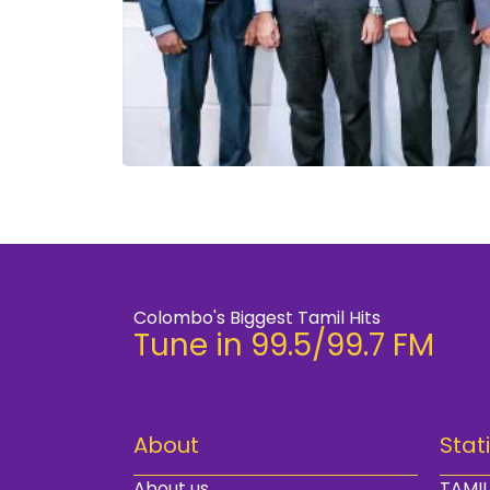
Colombo's Biggest Tamil Hits
Tune in 99.5/99.7 FM
About
Stat
About us
TAMIL